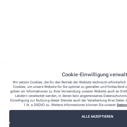
Vertragsabschlusses.
Um Ihr Widerrufsrecht auszuüben, müssen Sie uns (der
Sonnen-Apotheke, Constanze Laszlo e.K.) mittels einer
eindeutigen Erklärung (z.B. Brief, Telefax oder E-Mail)
über Ihren Entschluss, diesen Vertrag zu widerrufen,
informieren. Sie können das beigefügte Muster-
Widerrufsformular verwenden, das jedoch nicht
vorgeschrieben ist. Sie können Ihr Widerrufsrecht auch
online unter über den Widerrufsbutton im Footer auf der
Website ausüben. Wenn Sie diese Online-Funktion
nutzen, übermitteln wir Ihnen auf einem dauerhaften
Datenträger (z. B. durch eine E-Mail) unverzüglich eine
Eingangsbestätigung mit Informationen zum Inhalt der
Widerrufserklärung sowie dem Datum und der Uhrzeit
Cookie-Einwilligung verwal
ihres Eingangs.
Wir setzen Cookies, die für den Betrieb der Website technisch erforderlic
Zur Wahrung der Widerrufsfrist reicht es aus, dass Sie
Cookies, um unsere Website für Sie optimal zu gestalten und fortlaufend 
die Mitteilung über die Ausübung des Widerrufsrechts
geben wir Informationen zu Ihrer Verwendung unserer Website auch an Dritta
vor Ablauf der Widerrufsfrist absenden.
Ländern verarbeitet werden, in denen kein angemessenes Datenschutznive
Einwilligung zur Nutzung dieser Dienste auch der Verarbeitung Ihrer Daten i
Folgen des Widerrufs
1 lit. a DSGVO zu. Weitere Informationen können Sie unserer
Daten
Wenn Sie diesen Vertrag widerrufen, haben wir Ihnen
ALLE AKZEPTIEREN
alle Zahlungen, die wir von Ihnen erhalten haben,
einschließlich der Lieferkosten (mit Ausnahme der